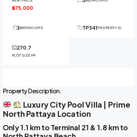
3
RENT PRICE
BEDROOMS
฿75,000
3
TP341
BATHROOMS
PROPERTY ID
270.7
PLOT SIZE M²
Property Description.
Luxury City Pool Villa | Prime
North Pattaya Location
Only 1.1 km to Terminal 21 & 1.8 km to
North Pattaya Beach