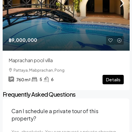
฿9,000,000
Maprachan pool villa
Pattaya, Mabprachan, Pong
5
6
Details
760
m²
Frequently Asked Questions
Can I schedule a private tour of this
property?
Yes, absolutely. You can request a private showing