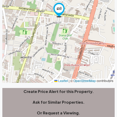
Leaflet
|
©
OpenStreetMap
contributors
Create Price Alert for this Property.
Ask for Similar Properties.
Or Request a Viewing.