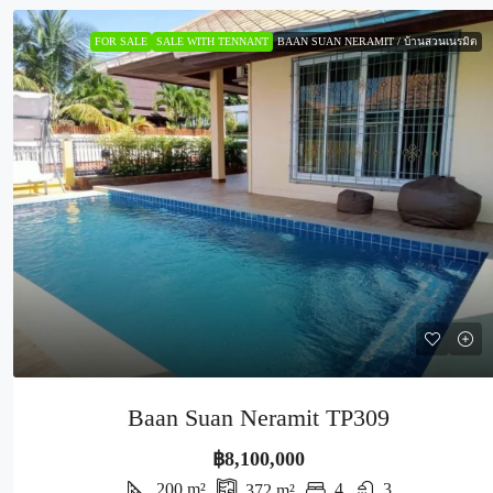
FOR SALE
SALE WITH TENNANT
BAAN SUAN NERAMIT / บ้านสวนเนรมิต
Baan Suan Neramit TP309
฿8,100,000
200
m²
4
3
372
m²