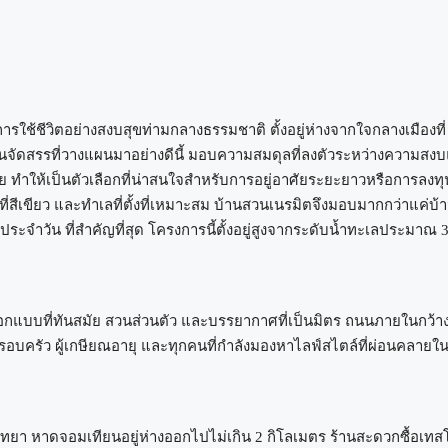
การใช้ชีวิตอย่างสงบสุขท่ามกลางธรรมชาติ ตั้งอยู่ห่างจากใจกลางเมืองที่
านจัดสรรที่วางแผนมาอย่างดีนี้ มอบความสมดุลที่ลงตัวระหว่างความสง
 ทำให้เป็นตัวเลือกที่น่าสนใจสำหรับการอยู่อาศัยระยะยาวหรือการลงทุ
สีเขียว และทำเลที่ตั้งที่เหมาะสม บ้านสวนเนรมิตจึงมอบมากกว่าแค่บ้
ะจำวัน ที่สำคัญที่สุด โครงการนี้ตั้งอยู่สูงจากระดับน้ำทะเลประมาณ 
รออกแบบที่ทันสมัย ​​สวนส่วนตัว และบรรยากาศที่เป็นมิตร ถนนภายในกว้า
รอบครัว ผู้เกษียณอายุ และทุกคนที่กำลังมองหาไลฟ์สไตล์ที่ผ่อนคลายใ
ัทยา หาดจอมเทียนอยู่ห่างออกไปไม่เกิน 2 กิโลเมตร ร้านสะดวกซื้อเทสโ