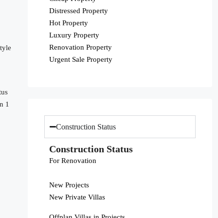
Distressed Property
Hot Property
Luxury Property
Renovation Property
tyle
Urgent Sale Property
tus
in 1
Construction Status
Construction Status
For Renovation
New Projects
New Private Villas
Offplan Villas in Projects