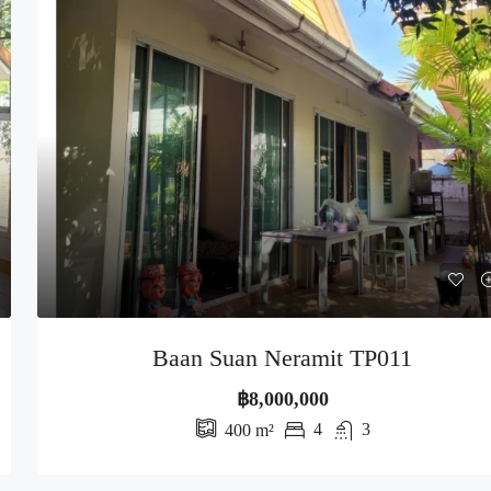
Baan Suan Neramit TP011
฿8,000,000
4
3
400
m²