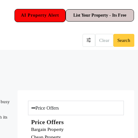
AI Property Alert
List Your Property - Its Free
Clear
Search
 busy
Price Offers
 its
Price Offers
Bargain Property
Cheap Property