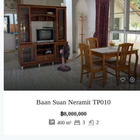
Baan Suan Neramit TP010
฿8,000,000
3
2
400
m²