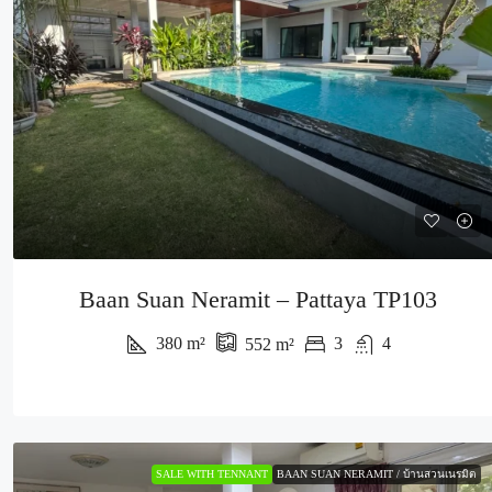
Baan Suan Neramit – Pattaya TP103
380
m²
3
4
552
m²
SALE WITH TENNANT
BAAN SUAN NERAMIT / บ้านสวนเนรมิต