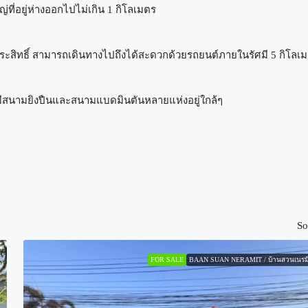
ี่อยู่ห่างออกไปไม่เกิน 1 กิโลเมตร
ประสิทธิ์ สามารถเดินทางไปถึงได้สะดวกด้วยรถยนต์ภายในรัศมี 5 กิโลเ
ังมีสนามยิงปืนและสนามแบดมินตันหลายแห่งอยู่ใกล้ๆ
So
FOR SALE
BAAN SUAN NERAMIT / บ้านสวนเนรม