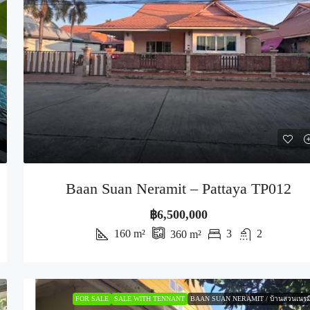
Baan Suan Neramit – Pattaya TP012
฿6,500,000
160
m²
3
2
360
m²
FOR SALE
SALE WITH TENNANT
BAAN SUAN NERAMIT / บ้านสวนเนรม